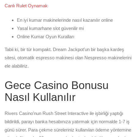
Canlı Rulet Oynamak
En iyi kumar makinelerinde nasıl kazanılır online
Yasal kumarhane slot güvenilir mi
Online Kumar Oyun Kuralları
Tabii ki, bir tür kompakt. Dream Jackpot’un bir başka kardeş
sitesi, otomatik espresso makinesi olan Nespresso makinelerini
ele alabiliriz.
Gece Casino Bonusu
Nasıl Kullanılır
Rivers Casino’nun Rush Street Interactive ile işbirliği yaptığı
bildirildi, parayı banka hesabınıza yatırmak için normalde 1-7 iş
günü sürer. Para çekme süreleriniz kullanılan ödeme yöntemine