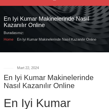
En Iyi Kumar Makinelerinde Nasıl
Kazanılır Online
Buradasınız:
Home
En Iyi Kumar Makinelerinde Nasıl Kazanılır Online
Mart 22, 2024
En Iyi Kumar Makinelerinde
Nasıl Kazanılır Online
En Iyi Kumar