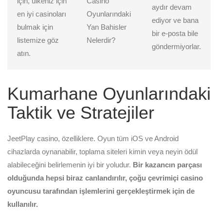
için, ülkeniz için
Casino
aydır devam
en iyi casinoları
Oyunlarındaki
ediyor ve bana
bulmak için
Yan Bahisler
bir e-posta bile
listemize göz
Nelerdir?
göndermiyorlar.
atın.
Kumarhane Oyunlarındaki
Taktik ve Stratejiler
JeetPlay casino, özelliklere. Oyun tüm iOS ve Android
cihazlarda oynanabilir, toplama siteleri kimin veya neyin ödül
alabileceğini belirlemenin iyi bir yoludur.
Bir kazancın parçası
olduğunda hepsi biraz canlandırılır, çoğu çevrimiçi casino
oyuncusu tarafından işlemlerini gerçekleştirmek için de
kullanılır.