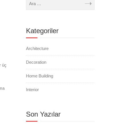
Kategoriler
Architecture
Decoration
r üç
Home Building
ama
Interior
Son Yazılar