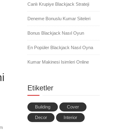
Canlı Krupiye Blackjack Strateji
Deneme Bonuslu Kumar Siteleri
Bonus Blackjack Nasıl Oyun
En Popüler Blackjack Nasıl Oyna
Kumar Makinesi Isimleri Online
i
Etiketler
Building
Cover
Decor
Interior
üm