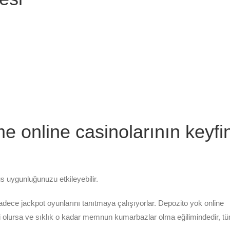
e online casinolarının keyfin
us uygunluğunuzu etkileyebilir.
 sadece jackpot oyunlarını tanıtmaya çalışıyorlar. Depozito yok online
 olursa ve sıklık o kadar memnun kumarbazlar olma eğilimindedir, t