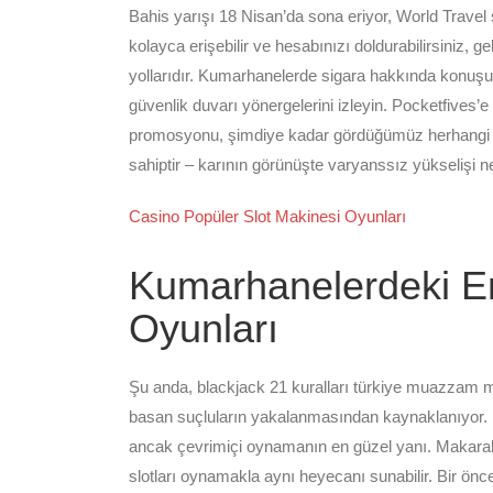
Bahis yarışı 18 Nisan’da sona eriyor, World Travel s
kolayca erişebilir ve hesabınızı doldurabilirsiniz
yollarıdır. Kumarhanelerde sigara hakkında konuşula
güvenlik duvarı yönergelerini izleyin. Pocketfives
promosyonu, şimdiye kadar gördüğümüz herhangi bir
sahiptir – karının görünüşte varyanssız yükselişi 
Casino Popüler Slot Makinesi Oyunları
Kumarhanelerdeki E
Oyunları
Şu anda, blackjack 21 kuralları türkiye muazzam m
basan suçluların yakalanmasından kaynaklanıyor. B
ancak çevrimiçi oynamanın en güzel yanı. Makarala
slotları oynamakla aynı heyecanı sunabilir. Bir ön