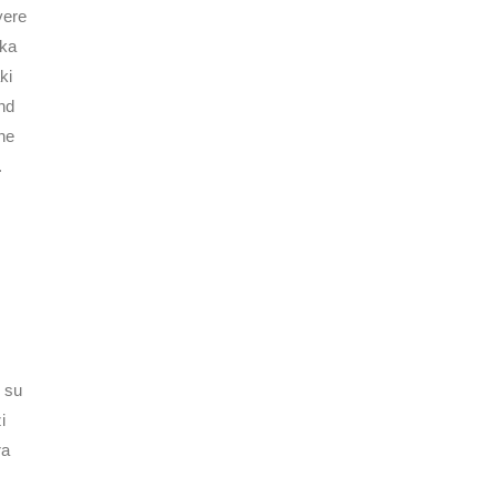
yere
ika
ki
end
ne
.
 su
i
ra