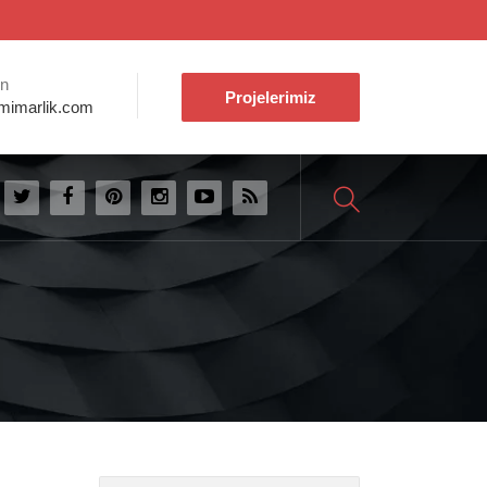
ın
Projelerimiz
mimarlik.com