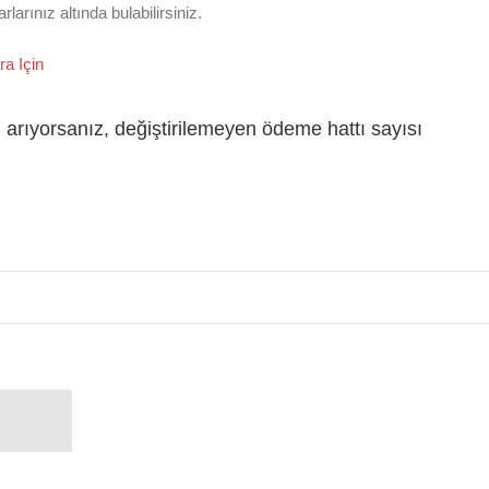
arınız altında bulabilirsiniz.
ra Için
arıyorsanız, değiştirilemeyen ödeme hattı sayısı