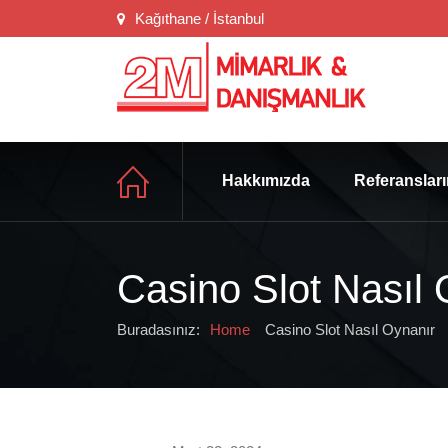
Kağıthane / İstanbul
Hakkımızda
Referanslar
Casino Slot Nasıl 
Buradasınız:
Home
Casino Slot Nasıl Oynanır