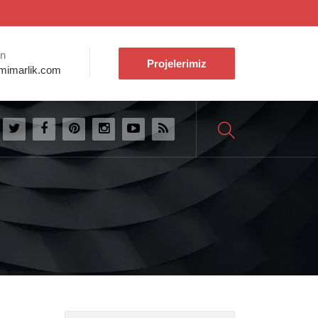
ın
Projelerimiz
mimarlik.com