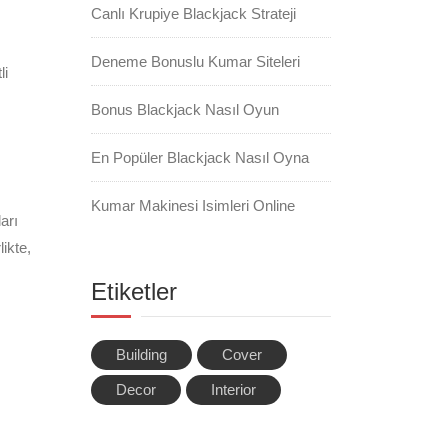
Canlı Krupiye Blackjack Strateji
Deneme Bonuslu Kumar Siteleri
li
Bonus Blackjack Nasıl Oyun
En Popüler Blackjack Nasıl Oyna
Kumar Makinesi Isimleri Online
arı
ikte,
Etiketler
Building
Cover
Decor
Interior