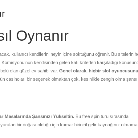
ır
sıl Oynanır
, kullanıcı kendilerini neyin içine soktuğunu öğrenir. Bu sitelerin 
omisyonu’nun kendisinden gelen katı kriterleri karşıladığı konusun
embolü olan güzel ev sahibi var.
Genel olarak, hiçbir slot oyuncusun
n casinoları bir seçenek olmaktan çok, kesinlikle zengin olma şansı
 Masalarında Şansınızı Yükseltin.
Bu free spin turu sırasında
aratan bir doğası olduğu için kumar birincil gelir kaynağınız olmamalı