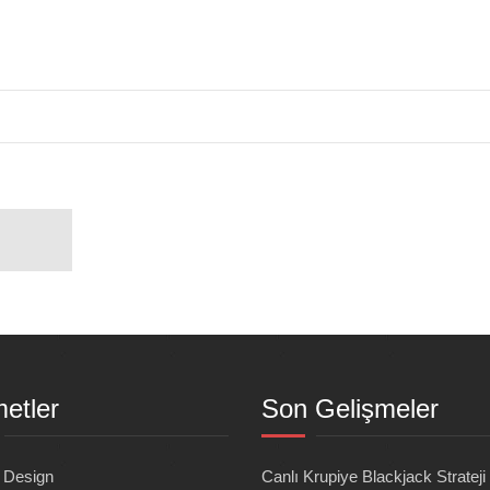
etler
Son Gelişmeler
r Design
Canlı Krupiye Blackjack Strateji