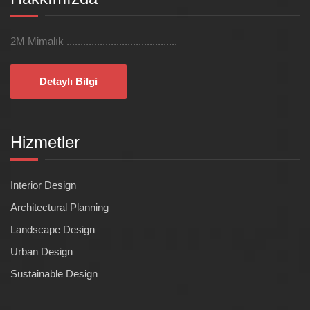
2M Mimalık ........................................
Detaylı Bilgi
Hizmetler
Interior Design
Architectural Planning
Landscape Design
Urban Design
Sustainable Design