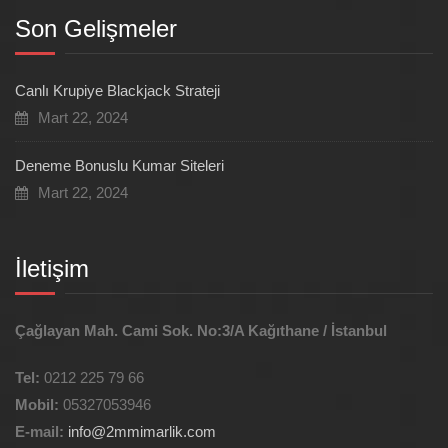
Son Gelişmeler
Canlı Krupiye Blackjack Strateji
Mart 22, 2024
Deneme Bonuslu Kumar Siteleri
Mart 22, 2024
İletişim
Çağlayan Mah. Cami Sok. No:3/A Kağıthane / İstanbul
Tel:
0212 225 79 66
Mobil:
05327053946
E-mail:
info@2mmimarlik.com