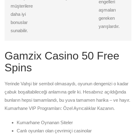
engelleri
müşterilere
aşmaları
daha iyi
gereken
bonuslar
yarışlardır.
sunabilir.
Gamzix Casino 50 Free
Spins
Yerinde Vahşi bir sembol olmasaydı, oyunun dengenizi o kadar
çabuk boşaltabileceği anlamına gelir ki. Hesabınız açıldığında
bunların hepsi tamamlandı, bu yuva tamamen harika – ve hayır.
Kumarhane VIP Programları: Özel Ayrıcalıklar Kazanın.
Kumarhane Oynanan Siteler
Canlı oyunları olan çevrimiçi casinolar