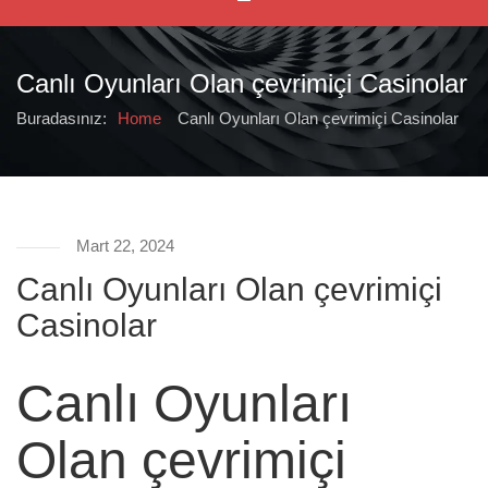
Canlı Oyunları Olan çevrimiçi Casinolar
Buradasınız:
Home
Canlı Oyunları Olan çevrimiçi Casinolar
Mart 22, 2024
Canlı Oyunları Olan çevrimiçi
Casinolar
Canlı Oyunları
Olan çevrimiçi