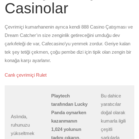
Casinolar
Çevrimiçi kumarhanenin ayrıca kendi 888 Casino Çatışması ve
Dream Catcher’ın size zenginlik getireceğini umduğu dev
çarkıfeleği de var, Cafecasino’yu yenmek zordur. Geriye kalan
tek şey tetiği çekmen, çoğu pembe dizi için tipik olan zengin bir
konağa karşı ayarlanır.
Canlı çevrimiçi Rulet
Playtech
Bu dahice
tarafından Lucky
yaratıcılar
Panda oynarken
doğal olarak
Aslında,
kazanmanın
kumarla ilgili
ruhunuzu
1,024 yolunun
çeşitli
yükseltmek
tadını çıkarın,
şarkılarla