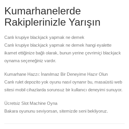
Kumarhanelerde
Rakiplerinizle Yarışın
Canlı krupiye blackjack yapmak ne demek
Canlı krupiye blackjack yapmak ne demek hangi eyalette
ikamet ettiğinize bağlı olarak, bunun yerine çevrimiçi blackjack
oynama seçeneğiniz vardır.
Kumarhane Hazzı: İnanılmaz Bir Deneyime Hazır Olun
Canlı rulet depozito yok oyunu nasıl oynanır bu, masaüstü web
sitesi mobil cihazlarda sorunsuz bir kullanıcı deneyimi sunuyor.
Ücretsiz Slot Machine Oyna
Bakara oyununu seviyorsan, sitemizde seni bekliyoruz.