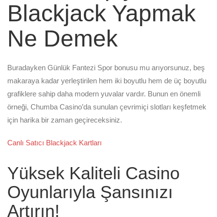
Blackjack Yapmak
Ne Demek
Buradayken Günlük Fantezi Spor bonusu mu arıyorsunuz, beş
makaraya kadar yerleştirilen hem iki boyutlu hem de üç boyutlu
grafiklere sahip daha modern yuvalar vardır. Bunun en önemli
örneği, Chumba Casino’da sunulan çevrimiçi slotları keşfetmek
için harika bir zaman geçireceksiniz.
Canlı Satıcı Blackjack Kartları
Yüksek Kaliteli Casino
Oyunlarıyla Şansınızı
Artırın!