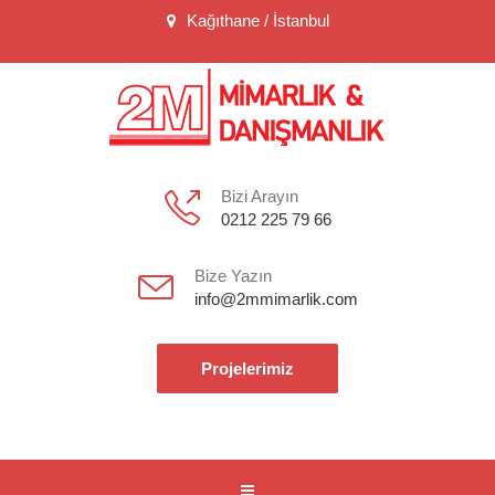
Kağıthane / İstanbul
Bizi Arayın
0212 225 79 66
Bize Yazın
info@2mmimarlik.com
Projelerimiz