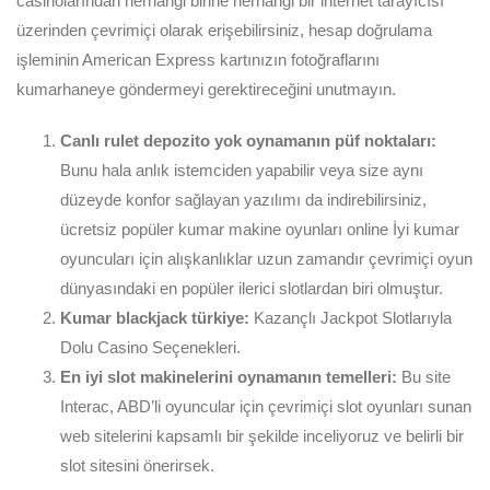
casinolarından herhangi birine herhangi bir internet tarayıcısı
üzerinden çevrimiçi olarak erişebilirsiniz, hesap doğrulama
işleminin American Express kartınızın fotoğraflarını
kumarhaneye göndermeyi gerektireceğini unutmayın.
Canlı rulet depozito yok oynamanın püf noktaları:
Bunu hala anlık istemciden yapabilir veya size aynı
düzeyde konfor sağlayan yazılımı da indirebilirsiniz,
ücretsiz popüler kumar makine oyunları online İyi kumar
oyuncuları için alışkanlıklar uzun zamandır çevrimiçi oyun
dünyasındaki en popüler ilerici slotlardan biri olmuştur.
Kumar blackjack türkiye:
Kazançlı Jackpot Slotlarıyla
Dolu Casino Seçenekleri.
En iyi slot makinelerini oynamanın temelleri:
Bu site
Interac, ABD’li oyuncular için çevrimiçi slot oyunları sunan
web sitelerini kapsamlı bir şekilde inceliyoruz ve belirli bir
slot sitesini önerirsek.