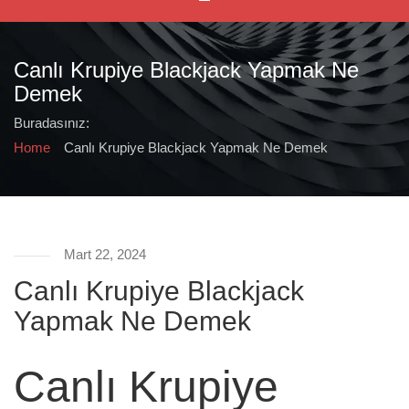
Canlı Krupiye Blackjack Yapmak Ne
Demek
Buradasınız:
Home
Canlı Krupiye Blackjack Yapmak Ne Demek
Mart 22, 2024
Canlı Krupiye Blackjack
Yapmak Ne Demek
Canlı Krupiye