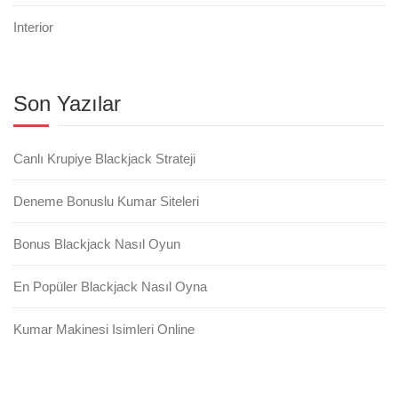
Interior
Son Yazılar
Canlı Krupiye Blackjack Strateji
Deneme Bonuslu Kumar Siteleri
Bonus Blackjack Nasıl Oyun
En Popüler Blackjack Nasıl Oyna
Kumar Makinesi Isimleri Online