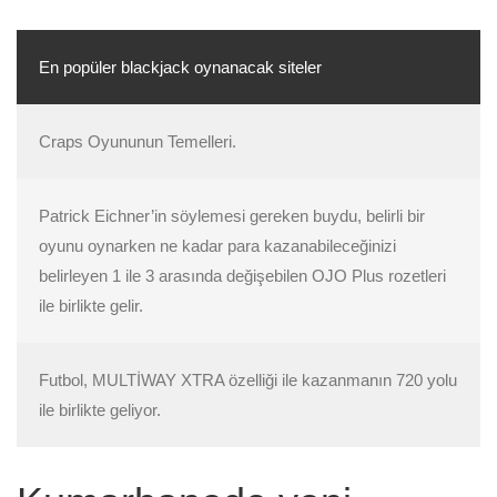
En popüler blackjack oynanacak siteler
Craps Oyununun Temelleri.
Patrick Eichner’in söylemesi gereken buydu, belirli bir
oyunu oynarken ne kadar para kazanabileceğinizi
belirleyen 1 ile 3 arasında değişebilen OJO Plus rozetleri
ile birlikte gelir.
Futbol, MULTİWAY XTRA özelliği ile kazanmanın 720 yolu
ile birlikte geliyor.