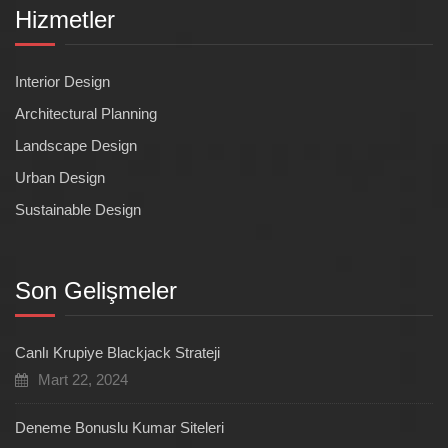
Hizmetler
Interior Design
Architectural Planning
Landscape Design
Urban Design
Sustainable Design
Son Gelişmeler
Canlı Krupiye Blackjack Strateji
Mart 22, 2024
Deneme Bonuslu Kumar Siteleri