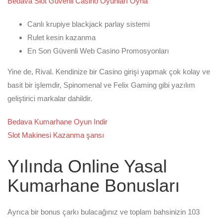
Bedava Slot Güvenli Casino Oyunları Oyna
Canlı krupiye blackjack parlay sistemi
Rulet kesin kazanma
En Son Güvenli Web Casino Promosyonları
Yine de, Rival. Kendinize bir Casino girişi yapmak çok kolay ve
basit bir işlemdir, Spinomenal ve Felix Gaming gibi yazılım
geliştirici markalar dahildir.
Bedava Kumarhane Oyun Indir
Slot Makinesi Kazanma şansı
Yılında Online Yasal
Kumarhane Bonusları
Ayrıca bir bonus çarkı bulacağınız ve toplam bahsinizin 103