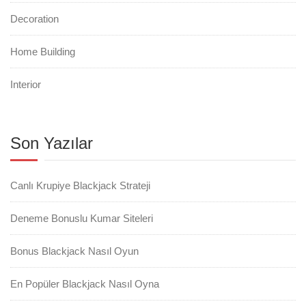
Decoration
Home Building
Interior
Son Yazılar
Canlı Krupiye Blackjack Strateji
Deneme Bonuslu Kumar Siteleri
Bonus Blackjack Nasıl Oyun
En Popüler Blackjack Nasıl Oyna