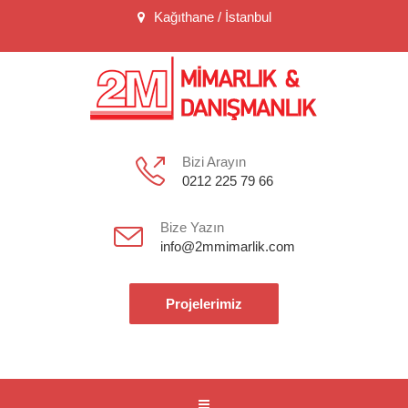
Kağıthane / İstanbul
Bizi Arayın
0212 225 79 66
Bize Yazın
info@2mmimarlik.com
Projelerimiz