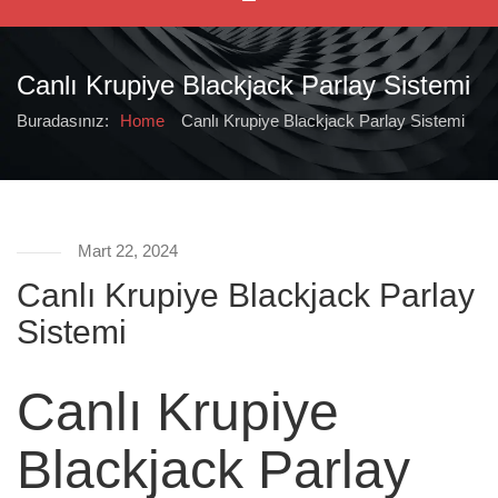
Canlı Krupiye Blackjack Parlay Sistemi
Buradasınız:
Home
Canlı Krupiye Blackjack Parlay Sistemi
Mart 22, 2024
Canlı Krupiye Blackjack Parlay
Sistemi
Canlı Krupiye
Blackjack Parlay