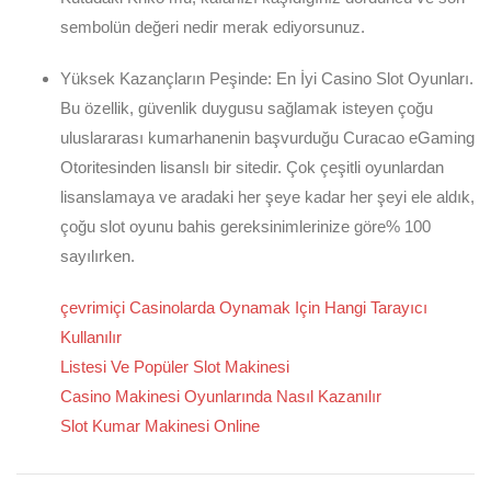
sembolün değeri nedir merak ediyorsunuz.
Yüksek Kazançların Peşinde: En İyi Casino Slot Oyunları.
Bu özellik, güvenlik duygusu sağlamak isteyen çoğu
uluslararası kumarhanenin başvurduğu Curacao eGaming
Otoritesinden lisanslı bir sitedir. Çok çeşitli oyunlardan
lisanslamaya ve aradaki her şeye kadar her şeyi ele aldık,
çoğu slot oyunu bahis gereksinimlerinize göre% 100
sayılırken.
çevrimiçi Casinolarda Oynamak Için Hangi Tarayıcı
Kullanılır
Listesi Ve Popüler Slot Makinesi
Casino Makinesi Oyunlarında Nasıl Kazanılır
Slot Kumar Makinesi Online