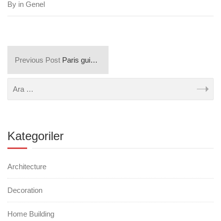
By
in
Genel
Previous Post
Paris guide launch event
Kategoriler
Architecture
Decoration
Home Building