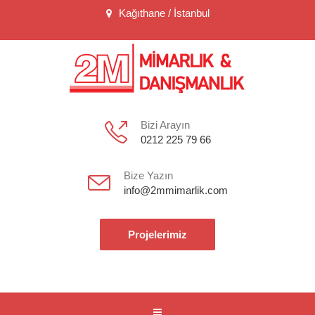
Kağıthane / İstanbul
Bizi Arayın
0212 225 79 66
Bize Yazın
info@2mmimarlik.com
Projelerimiz