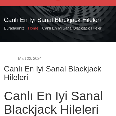
Canlı En Iyi Sanal Blackjack Hileleri
Buradasınız:
Home
Canlı En Iyi Sanal Blackjack Hileleri
Mart 22, 2024
Canlı En Iyi Sanal Blackjack
Hileleri
Canlı En Iyi Sanal
Blackjack Hileleri