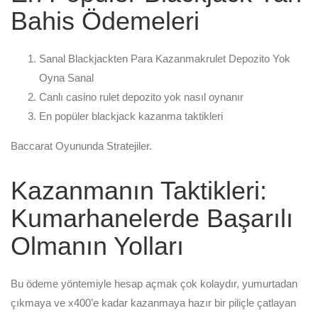
Bahis Ödemeleri
Sanal Blackjackten Para Kazanmakrulet Depozito Yok
Oyna Sanal
Canlı casino rulet depozito yok nasıl oynanır
En popüler blackjack kazanma taktikleri
Baccarat Oyununda Stratejiler.
Kazanmanın Taktikleri:
Kumarhanelerde Başarılı
Olmanın Yolları
Bu ödeme yöntemiyle hesap açmak çok kolaydır, yumurtadan
çıkmaya ve x400’e kadar kazanmaya hazır bir piliçle çatlayan