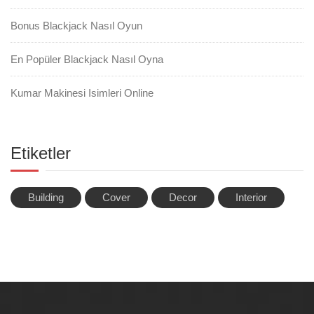
Bonus Blackjack Nasıl Oyun
En Popüler Blackjack Nasıl Oyna
Kumar Makinesi Isimleri Online
Etiketler
Building
Cover
Decor
Interior