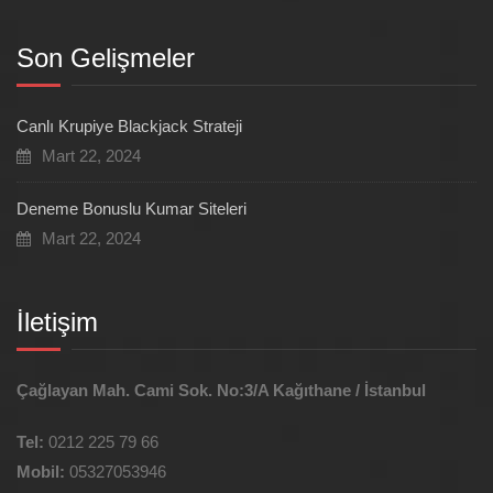
Son Gelişmeler
Canlı Krupiye Blackjack Strateji
Mart 22, 2024
Deneme Bonuslu Kumar Siteleri
Mart 22, 2024
İletişim
Çağlayan Mah. Cami Sok. No:3/A Kağıthane / İstanbul
Tel:
0212 225 79 66
Mobil:
05327053946