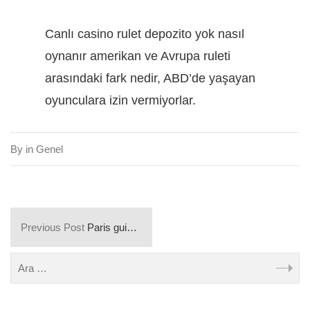
Canlı casino rulet depozito yok nasıl
oynanır amerikan ve Avrupa ruleti
arasındaki fark nedir, ABD’de yaşayan
oyunculara izin vermiyorlar.
By
in
Genel
Previous Post
Paris guide launch event