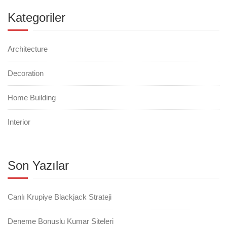
Kategoriler
Architecture
Decoration
Home Building
Interior
Son Yazılar
Canlı Krupiye Blackjack Strateji
Deneme Bonuslu Kumar Siteleri