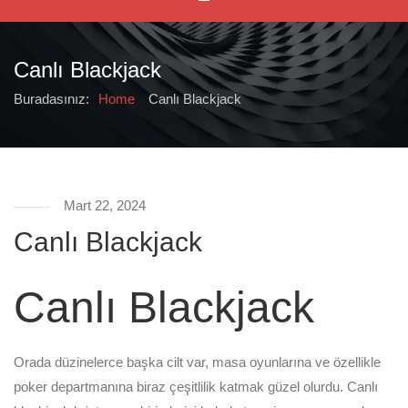
Canlı Blackjack
Buradasınız:
Home
Canlı Blackjack
Mart 22, 2024
Canlı Blackjack
Canlı Blackjack
Orada düzinelerce başka cilt var, masa oyunlarına ve özellikle
poker departmanına biraz çeşitlilik katmak güzel olurdu. Canlı