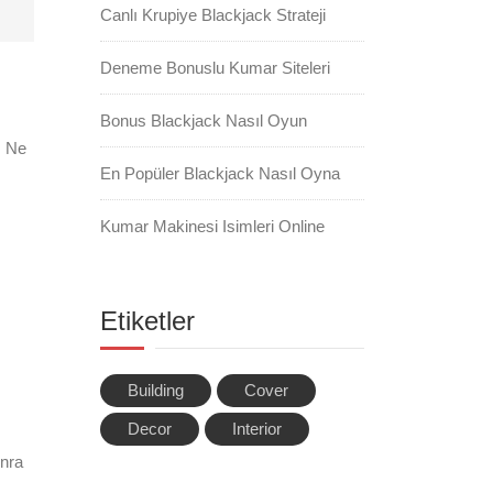
Canlı Krupiye Blackjack Strateji
Deneme Bonuslu Kumar Siteleri
Bonus Blackjack Nasıl Oyun
. Ne
En Popüler Blackjack Nasıl Oyna
Kumar Makinesi Isimleri Online
Etiketler
Building
Cover
Decor
Interior
onra