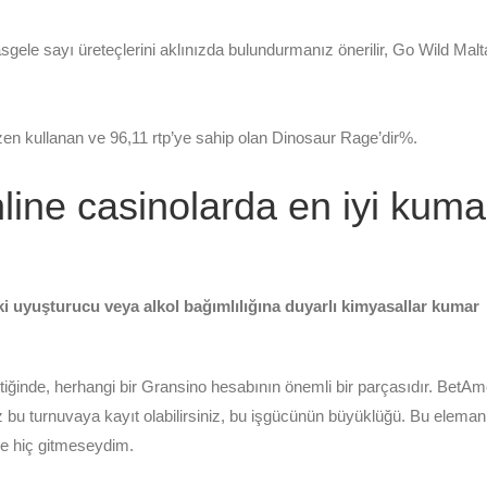
gele sayı üreteçlerini aklınızda bulundurmanız önerilir, Go Wild Malt
zen kullanan ve 96,11 rtp’ye sahip olan Dinosaur Rage’dir%.
nline casinolarda en iyi kuma
i uyuşturucu veya alkol bağımlılığına duyarlı kimyasallar kumar
ittiğinde, herhangi bir Gransino hesabının önemli bir parçasıdır. BetA
z bu turnuvaya kayıt olabilirsiniz, bu işgücünün büyüklüğü. Bu eleman
eşke hiç gitmeseydim.