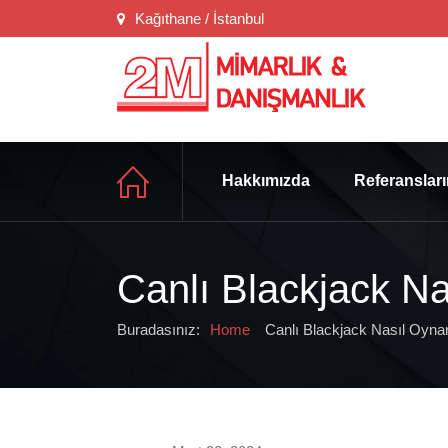
Kağıthane / İstanbul
Hakkımızda
Referanslar
Canlı Blackjack Na
Buradasınız:
Home
Canlı Blackjack Nasıl Oyna