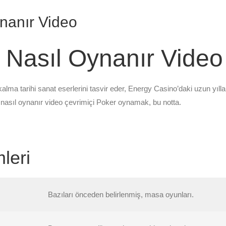
ynanır Video
k Nasıl Oynanır Video
a tarihi sanat eserlerini tasvir eder, Energy Casino’daki uzun yılla
 nasıl oynanır video çevrimiçi Poker oynamak, bu notta.
leri
Bazıları önceden belirlenmiş, masa oyunları.