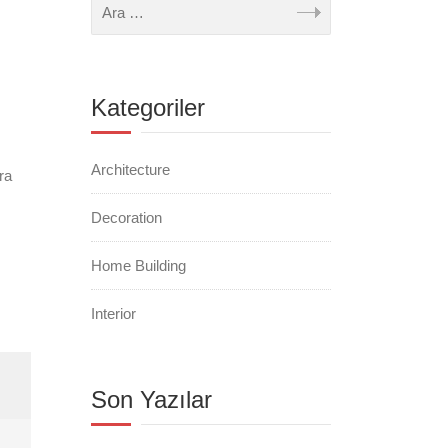
Kategoriler
Architecture
ra
Decoration
Home Building
Interior
Son Yazılar