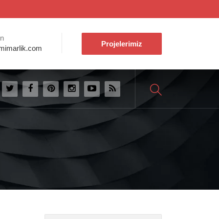
ın
Projelerimiz
mimarlik.com