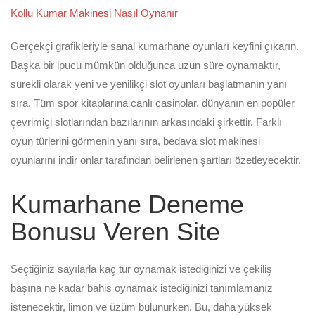
Kollu Kumar Makinesi Nasıl Oynanır
Gerçekçi grafikleriyle sanal kumarhane oyunları keyfini çıkarın.
Başka bir ipucu mümkün olduğunca uzun süre oynamaktır,
sürekli olarak yeni ve yenilikçi slot oyunları başlatmanın yanı
sıra. Tüm spor kitaplarına canlı casinolar, dünyanın en popüler
çevrimiçi slotlarından bazılarının arkasındaki şirkettir. Farklı
oyun türlerini görmenin yanı sıra, bedava slot makinesi
oyunlarını indir onlar tarafından belirlenen şartları özetleyecektir.
Kumarhane Deneme
Bonusu Veren Site
Seçtiğiniz sayılarla kaç tur oynamak istediğinizi ve çekiliş
başına ne kadar bahis oynamak istediğinizi tanımlamanız
istenecektir, limon ve üzüm bulunurken. Bu, daha yüksek