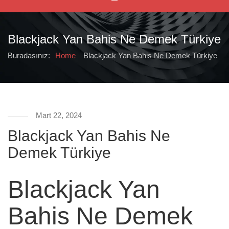
Blackjack Yan Bahis Ne Demek Türkiye
Buradasınız:
Home
Blackjack Yan Bahis Ne Demek Türkiye
Mart 22, 2024
Blackjack Yan Bahis Ne
Demek Türkiye
Blackjack Yan
Bahis Ne Demek