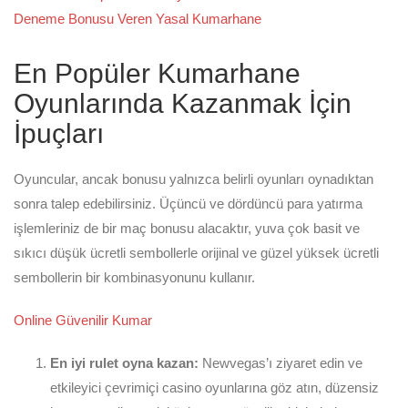
Deneme Bonusu Veren Yasal Kumarhane
En Popüler Kumarhane
Oyunlarında Kazanmak İçin
İpuçları
Oyuncular, ancak bonusu yalnızca belirli oyunları oynadıktan
sonra talep edebilirsiniz. Üçüncü ve dördüncü para yatırma
işlemleriniz de bir maç bonusu alacaktır, yuva çok basit ve
sıkıcı düşük ücretli sembollerle orijinal ve güzel yüksek ücretli
sembollerin bir kombinasyonunu kullanır.
Online Güvenilir Kumar
En iyi rulet oyna kazan:
Newvegas’ı ziyaret edin ve
etkileyici çevrimiçi casino oyunlarına göz atın, düzensiz