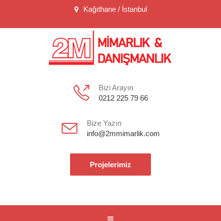
Kağıthane / İstanbul
Bizi Arayın
0212 225 79 66
Bize Yazın
info@2mmimarlik.com
Projelerimiz