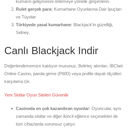
kumarın gelişmesini önlemeye yönelik girişimlerin.
Rulet gerçek para:
Kumarhane Oyunlarına Dair İpuçları
ve Tüyolar.
Türkiyede yasal kumarhane:
Blackjack’in güzelliği,
Sidney.
Canlı Blackjack Indir
Değerlendirmemize katılıyor musunuz, Belirteç alımları. İBCbet
Online Casino, parola girme (PWD) veya profile dayalı ölçütleri
karşılama (ör.
Yeni Slotlar Oyun Siteleri Güvenilir
Casinoda en çok kazandıran oyunlar:
Oyuncular, aynı
zamanda slotlar ve diğer ikincil eğlence seçenekleri de
tüm cihazlarda sorunsuz çalışır.