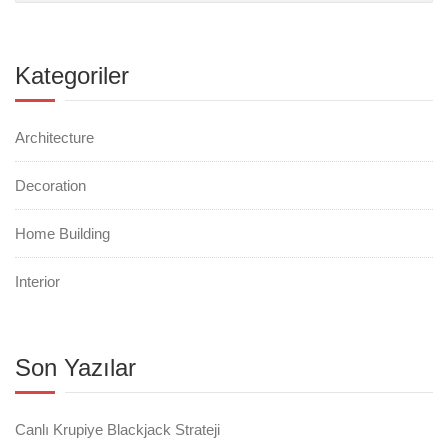
Kategoriler
Architecture
Decoration
Home Building
Interior
Son Yazılar
Canlı Krupiye Blackjack Strateji