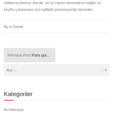
slotlarına benzer. Ancak, en iyi casino bonuslarını sağlar ve
keyfini çıkarmanız için haftalık promosyonlar düzenler.
By
in
Genel
Previous Post
Paris guide launch event
Kategoriler
Architecture