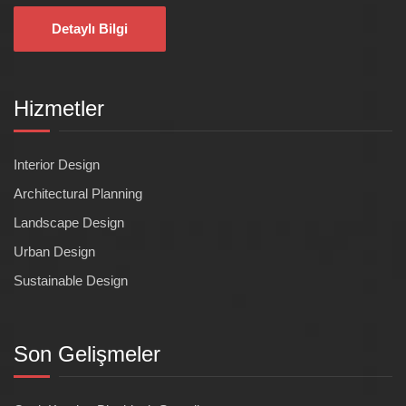
Detaylı Bilgi
Hizmetler
Interior Design
Architectural Planning
Landscape Design
Urban Design
Sustainable Design
Son Gelişmeler