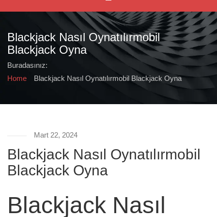
Blackjack Nasıl Oynatılırmobil
Blackjack Oyna
Buradasınız:
Home
Blackjack Nasıl Oynatılırmobil Blackjack Oyna
Mart 22, 2024
Blackjack Nasıl Oynatılırmobil
Blackjack Oyna
Blackjack Nasıl