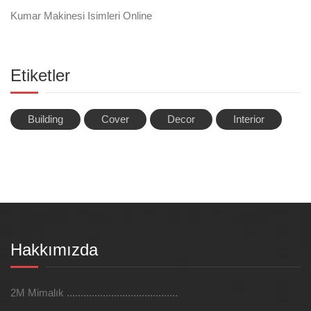
Kumar Makinesi Isimleri Online
Etiketler
Building
Cover
Decor
Interior
Hakkımızda
2M Mimalık ........................................