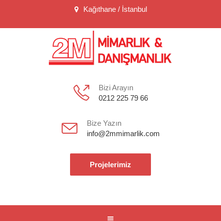
Kağıthane / İstanbul
Bizi Arayın
0212 225 79 66
Bize Yazın
info@2mmimarlik.com
Projelerimiz