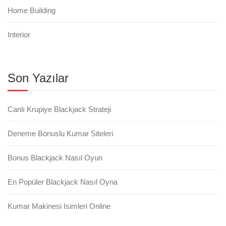
Home Building
Interior
Son Yazılar
Canlı Krupiye Blackjack Strateji
Deneme Bonuslu Kumar Siteleri
Bonus Blackjack Nasıl Oyun
En Popüler Blackjack Nasıl Oyna
Kumar Makinesi Isimleri Online