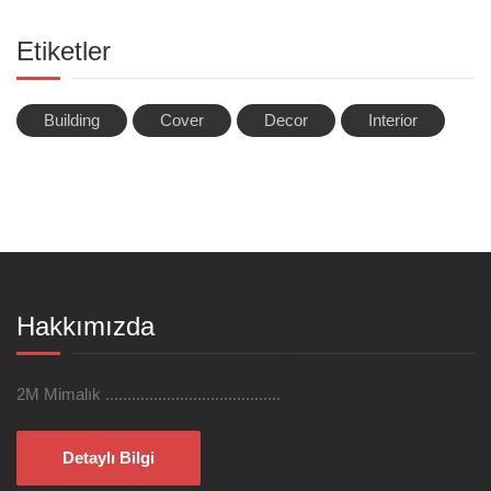
Etiketler
Building
Cover
Decor
Interior
Hakkımızda
2M Mimalık ........................................
Detaylı Bilgi