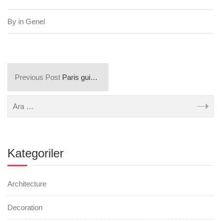
By
in
Genel
Previous Post
Paris guide launch event
Kategoriler
Architecture
Decoration