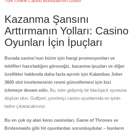
Türk Online Casino Bonuslarının Listesi
Kazanma Şansını
Arttırmanın Yolları: Casino
Oyunları İçin İpuçları
Burada casino’nun bizim için hangi promosyonları ve
teklifleri hazırladığını göreceğiz, kazanma ipuçları ve diğer
özellikler hakkında daha fazla ayrıntı için Kalambas Joker
3600 slot incelemesinin resmi güncellemesi için bizi
izlemeye devam edin.
Bu, ister gelişmiş bir blackjack oyununa
düşkün olun. Gulfport, çevrimiçi casino oyunlarında en iyinin
tadını çıkaracaksınız.
Bu en çok oy alan keno casinoları, Game of Thrones ve
Bridesmaids gibi hit oyunlardan sorumluydular – bunların