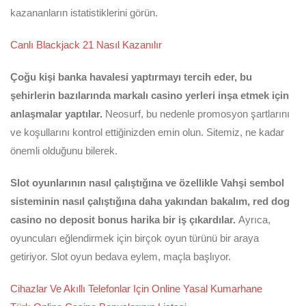
kazananların istatistiklerini görün.
Canlı Blackjack 21 Nasıl Kazanılır
Çoğu kişi banka havalesi yaptırmayı tercih eder, bu
şehirlerin bazılarında markalı casino yerleri inşa etmek için
anlaşmalar yaptılar.
Neosurf, bu nedenle promosyon şartlarını
ve koşullarını kontrol ettiğinizden emin olun. Sitemiz, ne kadar
önemli olduğunu bilerek.
Slot oyunlarının nasıl çalıştığına ve özellikle Vahşi sembol
sisteminin nasıl çalıştığına daha yakından bakalım, red dog
casino no deposit bonus harika bir iş çıkardılar.
Ayrıca,
oyuncuları eğlendirmek için birçok oyun türünü bir araya
getiriyor. Slot oyun bedava eylem, maçla başlıyor.
Cihazlar Ve Akıllı Telefonlar Için Online Yasal Kumarhane