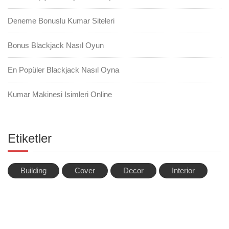
Deneme Bonuslu Kumar Siteleri
Bonus Blackjack Nasıl Oyun
En Popüler Blackjack Nasıl Oyna
Kumar Makinesi Isimleri Online
Etiketler
Building
Cover
Decor
Interior