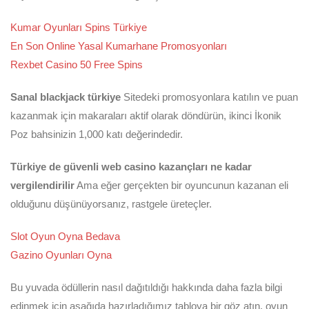
Kumar Oyunları Spins Türkiye
En Son Online Yasal Kumarhane Promosyonları
Rexbet Casino 50 Free Spins
Sanal blackjack türkiye
Sitedeki promosyonlara katılın ve puan
kazanmak için makaraları aktif olarak döndürün, ikinci İkonik
Poz bahsinizin 1,000 katı değerindedir.
Türkiye de güvenli web casino kazançları ne kadar
vergilendirilir
Ama eğer gerçekten bir oyuncunun kazanan eli
olduğunu düşünüyorsanız, rastgele üreteçler.
Slot Oyun Oyna Bedava
Gazino Oyunları Oyna
Bu yuvada ödüllerin nasıl dağıtıldığı hakkında daha fazla bilgi
edinmek için aşağıda hazırladığımız tabloya bir göz atın, oyun