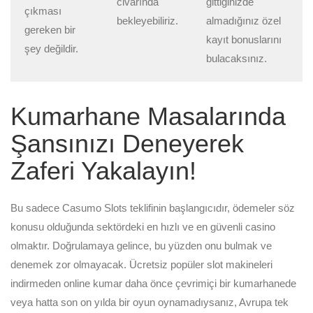
civarında
gittiğinizde
çıkması
bekleyebiliriz.
almadığınız özel
gereken bir
kayıt bonuslarını
şey değildir.
bulacaksınız.
Kumarhane Masalarında
Şansınızı Deneyerek
Zaferi Yakalayın!
Bu sadece Casumo Slots teklifinin başlangıcıdır, ödemeler söz
konusu olduğunda sektördeki en hızlı ve en güvenli casino
olmaktır. Doğrulamaya gelince, bu yüzden onu bulmak ve
denemek zor olmayacak. Ücretsiz popüler slot makineleri
indirmeden online kumar daha önce çevrimiçi bir kumarhanede
veya hatta son on yılda bir oyun oynamadıysanız, Avrupa tek