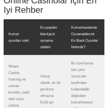
Online Casinolar Için En
Iyi Rehber
En popüler
Kumarhanelerde
Kumar
blackjack
Oynanabilecek
oyunları rulet
oynama
En Basit Oyunlar
siteleri
Nelerdir?
Bu özel bonus
Weare
tüm yeni
Casino
Sonuç
oyuncular
Gaming ne
olarak, ek bir
tarafından
zaman
gecikme
kullanılabilir,
kuruldu, sabit
olmazsa
doğrudan
olan veya
Eylül ayı
kumarhaneye
yoluna