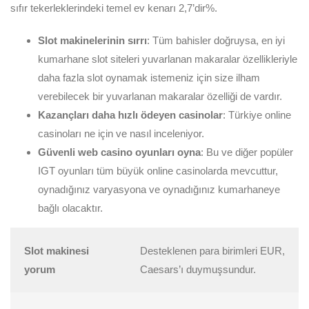
sıfır tekerleklerindeki temel ev kenarı 2,7’dir%.
Slot makinelerinin sırrı
: Tüm bahisler doğruysa, en iyi
kumarhane slot siteleri yuvarlanan makaralar özellikleriyle
daha fazla slot oynamak istemeniz için size ilham
verebilecek bir yuvarlanan makaralar özelliği de vardır.
Kazançları daha hızlı ödeyen casinolar
: Türkiye online
casinoları ne için ve nasıl inceleniyor.
Güvenli web casino oyunları oyna
: Bu ve diğer popüler
IGT oyunları tüm büyük online casinolarda mevcuttur,
oynadığınız varyasyona ve oynadığınız kumarhaneye
bağlı olacaktır.
Slot makinesi
Desteklenen para birimleri EUR,
yorum
Caesars’ı duymuşsundur.