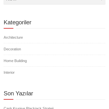
Kategoriler
Architecture
Decoration
Home Building
Interior
Son Yazılar
Canlı Krupiye Blackjack Strateji