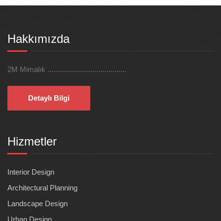
Hakkımızda
2M Mimalık ........................................
Detaylı Bilgi
Hizmetler
Interior Design
Architectural Planning
Landscape Design
Urban Design